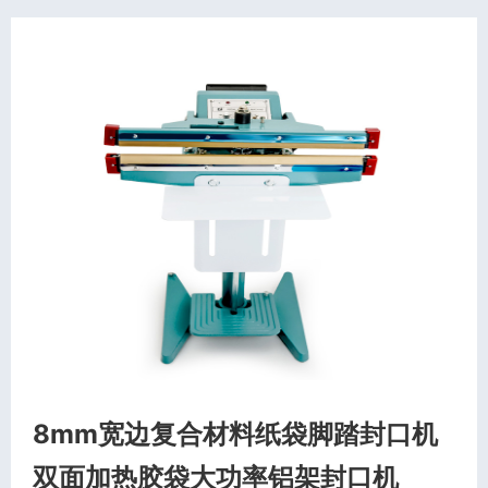
8mm宽边复合材料纸袋脚踏封口机
双面加热胶袋大功率铝架封口机