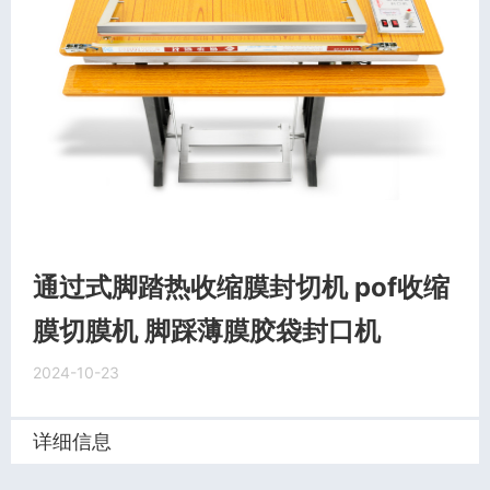
通过式脚踏热收缩膜封切机 pof收缩
膜切膜机 脚踩薄膜胶袋封口机
2024-10-23
详细信息