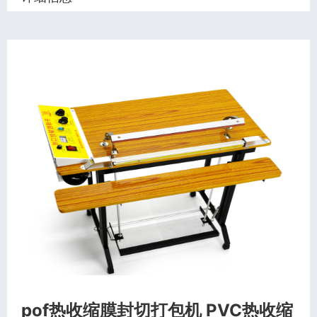
pof热收缩膜封切打包机 PVC热收缩