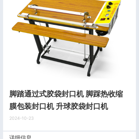
脚踏通过式胶袋封口机 脚踩热收缩
膜包装封口机 升球胶袋封口机
2024-10-23
详细信息