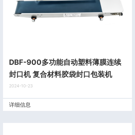
DBF-900多功能自动塑料薄膜连续
封口机 复合材料胶袋封口包装机
2024-10-23
详细信息