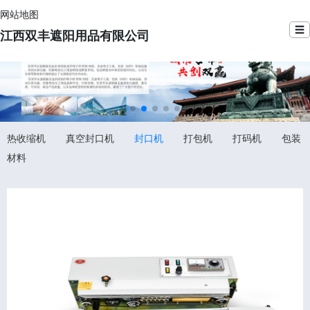
网站地图
☰
江西双丰遮阳用品有限公司
热收缩机
真空封口机
封口机
打包机
打码机
包装
材料