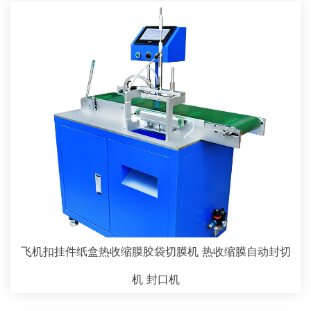
飞机扣挂件纸盒热收缩膜胶袋切膜机 热收缩膜自动封切
机 封口机