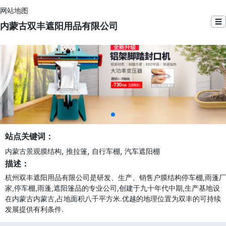
网站地图
☰
内蒙古双丰遮阳用品有限公司
站点关键词：
,
,
,
内蒙古景观膜结构
推拉篷
自行车棚
汽车遮阳棚
描述：
杭州双丰遮阳用品有限公司是研发、生产、销售户膜结构停车棚,雨蓬厂
家,停车棚,雨蓬,遮阳篷品的专业公司,创建于九十年代中期,生产基地设
在内蒙古内蒙古,占地面积八千平方米.优越的地理位置为双丰的可持续
发展提供有利条件.