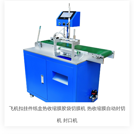
飞机扣挂件纸盒热收缩膜胶袋切膜机 热收缩膜自动封切
机 封口机