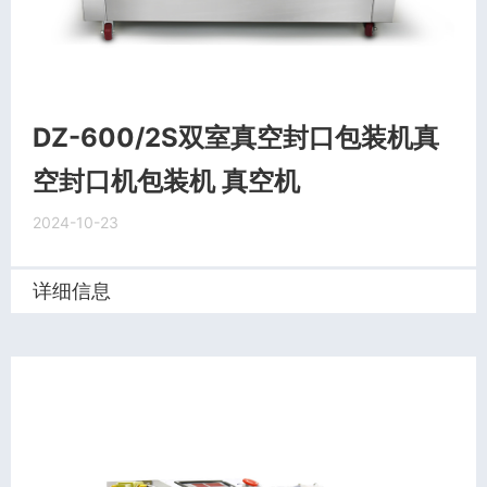
DZ-600/2S双室真空封口包装机真
空封口机包装机 真空机
2024-10-23
详细信息