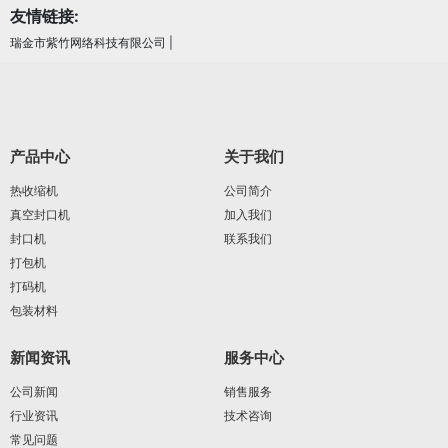
友情链接:
瑞金市紫竹网络科技有限公司
|
产品中心
关于我们
热收缩机
公司简介
真空封口机
加入我们
封口机
联系我们
打包机
打码机
包装材料
新闻资讯
服务中心
公司新闻
销售服务
行业资讯
技术咨询
常见问题