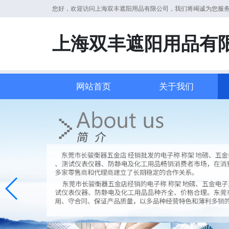
您好，欢迎访问上海双丰遮阳用品有限公司，我们将竭诚为您服
上海双丰遮阳用品有
网站首页
关于我们