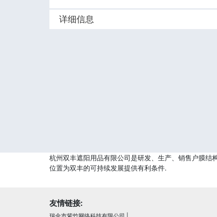
详细信息
杭州双丰遮阳用品有限公司是研发、生产、销售户膜结构停
位置为双丰的可持续发展提供有利条件.
友情链接:
瑞金市紫竹网络科技有限公司
|