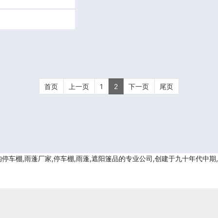
首页
上一页
1
2
下一页
尾页
车棚,雨蓬厂家,停车棚,雨蓬,遮阳篷品的专业公司,创建于九十年代中期