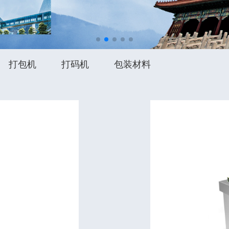
打包机
打码机
包装材料