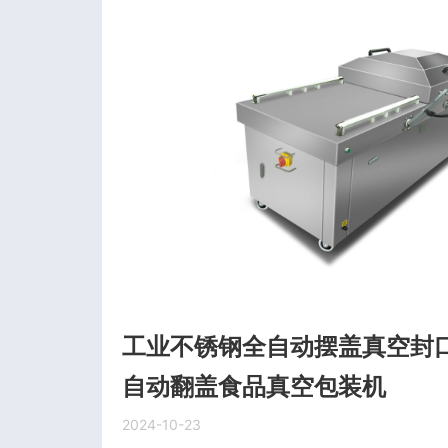
工业不锈钢全自动摆盖真空封口
自动翻盖食品真空包装机
2024-10-23