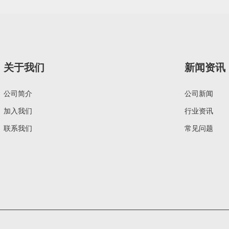
关于我们
新闻资讯
公司简介
公司新闻
加入我们
行业资讯
联系我们
常见问题