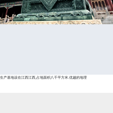
,生产基地设在江西江西,占地面积八千平方米.优越的地理