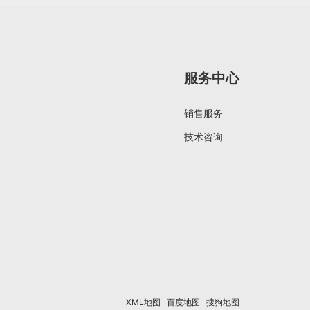
服务中心
销售服务
技术咨询
XML地图
百度地图
搜狗地图