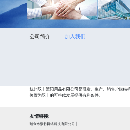
公司简介
加入我们
杭州双丰遮阳用品有限公司是研发、生产、销售户膜结构停
位置为双丰的可持续发展提供有利条件.
友情链接:
瑞金市紫竹网络科技有限公司
|