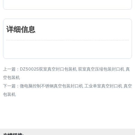
详细信息
上一篇：
DZ5002S双室真空封口包装机 双室真空压缩包装封口机 真
空包装机
下一篇：
微电脑控制不锈钢真空包装封口机 工业单室真空封口机 真空
包装机