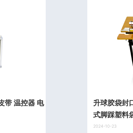
带 温控器 电
升球胶袋封口
式脚踩塑料
2024-10-23