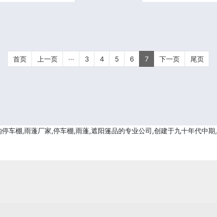
首页
上一页
···
3
4
5
6
7
下一页
尾页
车棚,雨蓬厂家,停车棚,雨蓬,遮阳篷品的专业公司,创建于九十年代中期